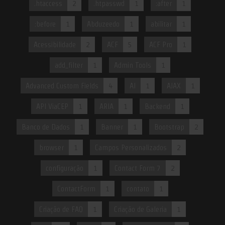
.htaccess
2
.htpasswd
1
:after
1
:before
1
Abduzeedo
1
abilitar
1
Acessibilidade
2
ACF
5
ACF Pro
1
add_filter
1
Admin Tools
1
Advanced Custom Fields
4
AI
1
AJAX
1
API ViaCEP
1
ARIA
1
Backend
1
Banco de Dados
1
Banner
1
Bootstrap
2
browser
1
Campos Personalizados
2
configuração
1
Contact Form 7
2
ContactForm
1
contato
1
Criação de FAQ
1
Criação de Galeria
1