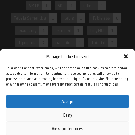
SMTP
1
SQL
1
tabela
1
Tabela Semântica
1
table
1
Tableless
6
taxonomy
1
Terminal
1
TinyMCE
1
Tipografia
7
transition
1
Tutorial
2
Tutorial WordPress
2
Usabilidade
2
Manage Cookie Consent
Validação de CPF
1
Validação de e-mail
1
To provide the best experiences, we use technologies like cookies to store and/or
access device information. Consenting to these technologies will allow us to
process data such as browsing behavior or unique IDs on this site. Not consenting
Validações avançadas
1
Video
1
Web
6
or withdrawing consent, may adversely affect certain features and functions.
Web 2.0
5
Web Design
14
webmail
1
Accept
WooCommerce
4
WordPress
32
Deny
WP-CLI
1
Yoast SEO
1
View preferences