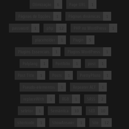
Otimização
6
Page URL
1
Páginas de Opções
1
Páginas dinâmicas
1
password
1
php
12
PHP no WordPress
1
placeholder
1
Plugin
5
Plugins Essenciais
1
Plugins WordPress
1
Polylang
1
Portfólio
1
post
1
Post Title
1
Posts
1
PrettyPhoto
1
Pseudo-elementos
1
Repeater ACF
1
replaceWith
1
RGB
1
SASS
2
seletor
1
Semântica
10
SEO
10
shortcode
1
ShowAnswer
1
Site
12