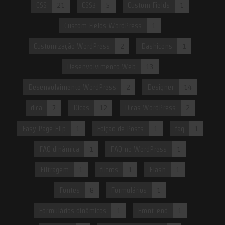
CSS
21
CSS3
5
Custom Fields
1
Custom Fields WordPress
1
Customização WordPress
2
Dashicons
1
Desenvolvimento Web
13
Desenvolvimento WordPress
2
Designer
14
dica
7
Dicas
12
Dicas WordPress
2
Easy Page Flip
1
Edição de Posts
1
faq
1
FAQ dinâmica
1
FAQ no WordPress
1
Filtragem
1
filtros
1
Flash
1
Fontes
8
Formulários
1
Formulários dinâmicos
1
Front-end
1