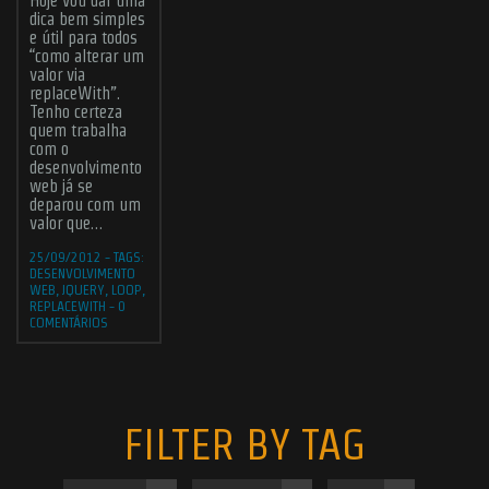
Hoje vou dar uma
dica bem simples
e útil para todos
“como alterar um
valor via
replaceWith”.
Tenho certeza
Submit
quem trabalha
com o
desenvolvimento
web já se
ABOUT ME
JOBS
BLOG
CONTACT ME
deparou com um
valor que…
Found Me
25/09/2012
-
TAGS:
DESENVOLVIMENTO
WEB
,
JQUERY
,
LOOP
,
REPLACEWITH
-
0
COMENTÁRIOS
© 2006 - 2026
CHR Designer
- All rights reserved | Powered by the
Odin
forces and
WordPress
hosted by
Hostinger
.
FILTER BY TAG