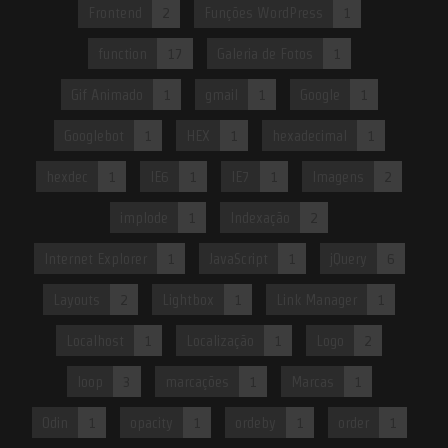
Frontend
2
Funções WordPress
1
function
17
Galeria de Fotos
1
Gif Animado
1
gmail
1
Google
1
Googlebot
1
HEX
1
hexadecimal
1
hexdec
1
IE6
1
IE7
1
Imagens
2
implode
1
Indexação
2
Internet Explorer
1
JavaScript
1
jQuery
6
Layouts
2
Lightbox
1
Link Manager
1
Localhost
1
Localização
1
Logo
2
loop
3
marcações
1
Marcas
1
Odin
1
opacity
1
ordeby
1
order
1