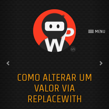
Previous
Nex
Get in touch
MENU
If you have any
question or a
budget!!!
Contact me with form
bellow.
COMO ALTERAR UM
VALOR VIA
REPLACEWITH