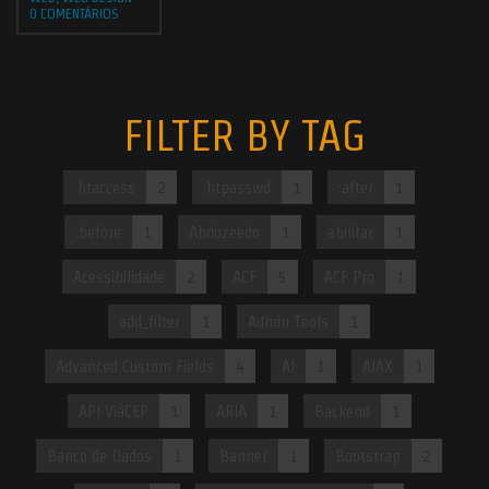
0 COMENTÁRIOS
FILTER BY TAG
.htaccess
2
.htpasswd
1
:after
1
:before
1
Abduzeedo
1
abilitar
1
Acessibilidade
2
ACF
5
ACF Pro
1
add_filter
1
Admin Tools
1
Advanced Custom Fields
4
AI
1
AJAX
1
API ViaCEP
1
ARIA
1
Backend
1
Banco de Dados
1
Banner
1
Bootstrap
2