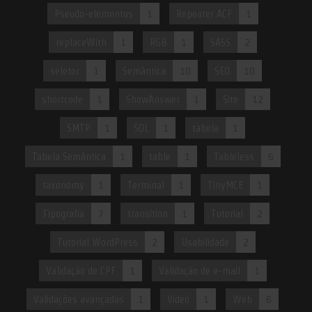
Pseudo-elementos
1
Repeater ACF
1
replaceWith
1
RGB
1
SASS
2
seletor
1
Semântica
10
SEO
10
shortcode
1
ShowAnswer
1
Site
12
SMTP
1
SQL
1
tabela
1
Tabela Semântica
1
table
1
Tableless
6
taxonomy
1
Terminal
1
TinyMCE
1
Tipografia
7
transition
1
Tutorial
2
Tutorial WordPress
2
Usabilidade
2
Validação de CPF
1
Validação de e-mail
1
Validações avançadas
1
Video
1
Web
6