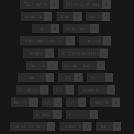
FAQ dinâmica
1
FAQ no WordPress
1
Filtragem
1
filtros
1
Flash
1
Fontes
8
Formulários
1
Formulários dinâmicos
1
Front-end
1
Frontend
2
Funções WordPress
1
function
17
Galeria de Fotos
1
Gif Animado
1
gmail
1
Google
1
Googlebot
1
HEX
1
hexadecimal
1
hexdec
1
IE6
1
IE7
1
Imagens
2
implode
1
Indexação
2
Internet Explorer
1
JavaScript
1
jQuery
6