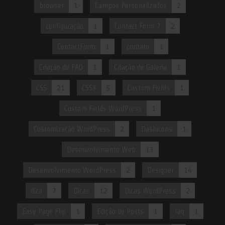
browser
1
Campos Personalizados
2
configuração
1
Contact Form 7
2
ContactForm
1
contato
1
Criação de FAQ
1
Criação de Galeria
1
CSS
21
CSS3
5
Custom Fields
1
Custom Fields WordPress
1
Customização WordPress
2
Dashicons
1
Desenvolvimento Web
13
Desenvolvimento WordPress
2
Designer
14
dica
7
Dicas
12
Dicas WordPress
2
Easy Page Flip
1
Edição de Posts
1
faq
1