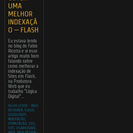
UMA
MELHOR
INDEXAÇÃ
O – FLASH
Eu estava lendo
no blog do Fabio
Ricotta e vi esse
artigo muito bom
falando sobre
como melhorar a
indexação de
Sites em Flash,
na Produtora
Web que eu
trabalho “Lógica
Digital”…
04/05/2009
-
TAGS:
DESIGNER
,
FLASH
,
GOOGLEBOT
,
INDEXAÇÃO
,
OTIMIZAÇÃO
,
SEO
,
SITE
,
USABILIDADE
,
WEB
,
WEB DESIGN
-