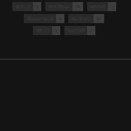
Web 2.0
5
Web Design
14
webmail
1
WooCommerce
4
WordPress
32
WP-CLI
1
Yoast SEO
1