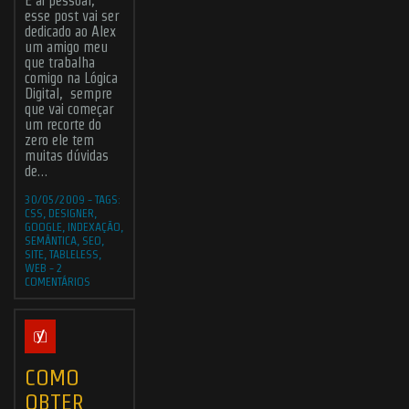
E ai pessoal,
esse post vai ser
dedicado ao Alex
um amigo meu
que trabalha
comigo na Lógica
Digital, sempre
Submit
que vai começar
um recorte do
zero ele tem
muitas dúvidas
ABOUT ME
JOBS
BLOG
CONTACT ME
de…
Found Me
30/05/2009
-
TAGS:
CSS
,
DESIGNER
,
GOOGLE
,
INDEXAÇÃO
,
SEMÂNTICA
,
SEO
,
SITE
,
TABLELESS
,
WEB
-
2
COMENTÁRIOS
© 2006 - 2026
CHR Designer
- All rights reserved | Powered by the
Odin
forces and
WordPress
hosted by
Hostinger
.
COMO
OBTER