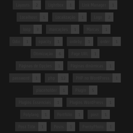
Layouts
2
Lightbox
1
Link Manager
1
Localhost
1
Localização
1
Logo
2
loop
3
marcações
1
Marcas
1
Odin
1
opacity
1
ordeby
1
order
1
Otimização
6
Page URL
1
Páginas de Opções
1
Páginas dinâmicas
1
password
1
php
12
PHP no WordPress
1
placeholder
1
Plugin
5
Plugins Essenciais
1
Plugins WordPress
1
Polylang
1
Portfólio
1
post
1
Post Title
1
Posts
1
PrettyPhoto
1