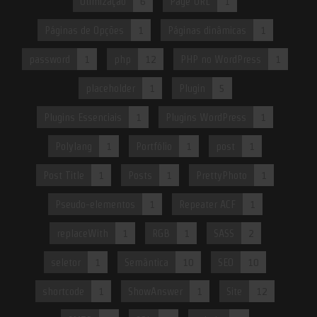
Otimização
6
Page URL
1
Páginas de Opções
1
Páginas dinâmicas
1
password
1
php
12
PHP no WordPress
1
placeholder
1
Plugin
5
Plugins Essenciais
1
Plugins WordPress
1
Polylang
1
Portfólio
1
post
1
Post Title
1
Posts
1
PrettyPhoto
1
Pseudo-elementos
1
Repeater ACF
1
replaceWith
1
RGB
1
SASS
2
seletor
1
Semântica
10
SEO
10
shortcode
1
ShowAnswer
1
Site
12