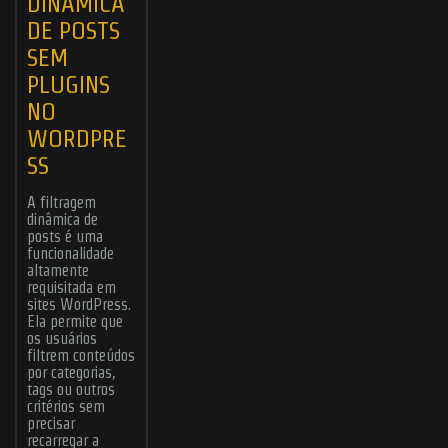
DINÂMICA
DE POSTS
SEM
PLUGINS
NO
Submit
WORDPRE
SS
ABOUT ME
JOBS
BLOG
CONTACT ME
A filtragem
Found Me
dinâmica de
posts é uma
funcionalidade
altamente
requisitada em
sites WordPress.
Ela permite que
© 2006 - 2026
CHR Designer
- All rights reserved | Powered by the
Odin
os usuários
forces and
WordPress
hosted by
Hostinger
.
filtrem conteúdos
por categorias,
tags ou outros
critérios sem
precisar
recarregar a