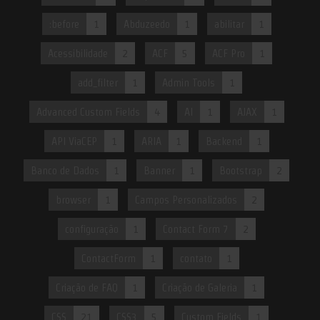
:before
1
Abduzeedo
1
abilitar
1
Acessibilidade
2
ACF
5
ACF Pro
1
add_filter
1
Admin Tools
1
Advanced Custom Fields
4
AI
1
AJAX
1
API ViaCEP
1
ARIA
1
Backend
1
Banco de Dados
1
Banner
1
Bootstrap
2
browser
1
Campos Personalizados
2
configuração
1
Contact Form 7
2
ContactForm
1
contato
1
Criação de FAQ
1
Criação de Galeria
1
CSS
21
CSS3
5
Custom Fields
1