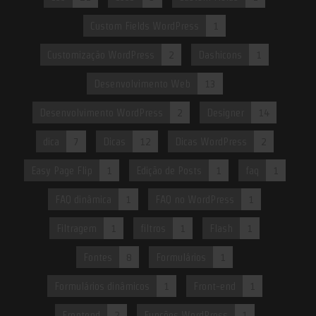
Custom Fields WordPress
1
Customização WordPress
2
Dashicons
1
Desenvolvimento Web
13
Desenvolvimento WordPress
2
Designer
14
dica
7
Dicas
12
Dicas WordPress
2
Easy Page Flip
1
Edição de Posts
1
faq
1
FAQ dinâmica
1
FAQ no WordPress
1
Filtragem
1
filtros
1
Flash
1
Fontes
8
Formulários
1
Formulários dinâmicos
1
Front-end
1
Frontend
2
Funções WordPress
1