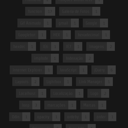
function
17
Galeria de Fotos
1
Gif Animado
1
gmail
1
Google
1
Googlebot
1
HEX
1
hexadecimal
1
hexdec
1
IE6
1
IE7
1
Imagens
2
implode
1
Indexação
2
Internet Explorer
1
JavaScript
1
jQuery
6
Layouts
2
Lightbox
1
Link Manager
1
Localhost
1
Localização
1
Logo
2
loop
3
marcações
1
Marcas
1
Odin
1
opacity
1
ordeby
1
order
1