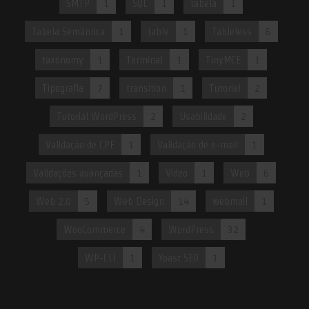
SMTP
1
SQL
1
tabela
1
Tabela Semântica
1
table
1
Tableless
6
taxonomy
1
Terminal
1
TinyMCE
1
Tipografia
7
transition
1
Tutorial
2
Tutorial WordPress
2
Usabilidade
2
Validação de CPF
1
Validação de e-mail
1
Validações avançadas
1
Video
1
Web
6
Web 2.0
5
Web Design
14
webmail
1
WooCommerce
4
WordPress
32
WP-CLI
1
Yoast SEO
1