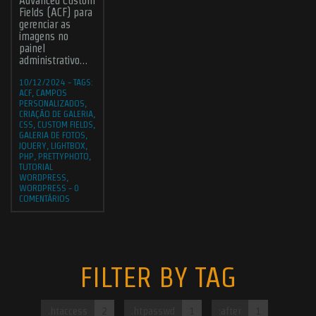
Advanced Custom
Fields (ACF) para
gerenciar as
imagens no
painel
administrativo…
10/12/2024
-
TAGS:
ACF
,
CAMPOS
PERSONALIZADOS
,
CRIAÇÃO DE GALERIA
,
CSS
,
CUSTOM FIELDS
,
GALERIA DE FOTOS
,
JQUERY
,
LIGHTBOX
,
PHP
,
PRETTYPHOTO
,
TUTORIAL
WORDPRESS
,
WORDPRESS
-
0
COMENTÁRIOS
FILTER BY TAG
.htaccess
2
.htpasswd
1
:after
1