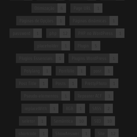
Otimização
6
Page URL
1
Páginas de Opções
1
Páginas dinâmicas
1
password
1
php
12
PHP no WordPress
1
placeholder
1
Plugin
5
Plugins Essenciais
1
Plugins WordPress
1
Polylang
1
Portfólio
1
post
1
Post Title
1
Posts
1
PrettyPhoto
1
Pseudo-elementos
1
Repeater ACF
1
replaceWith
1
RGB
1
SASS
2
seletor
1
Semântica
10
SEO
10
shortcode
1
ShowAnswer
1
Site
12