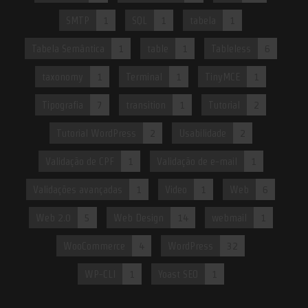
SMTP
1
SQL
1
tabela
1
Tabela Semântica
1
table
1
Tableless
6
taxonomy
1
Terminal
1
TinyMCE
1
Tipografia
7
transition
1
Tutorial
2
Tutorial WordPress
2
Usabilidade
2
Validação de CPF
1
Validação de e-mail
1
Validações avançadas
1
Video
1
Web
6
Web 2.0
5
Web Design
14
webmail
1
WooCommerce
4
WordPress
32
WP-CLI
1
Yoast SEO
1