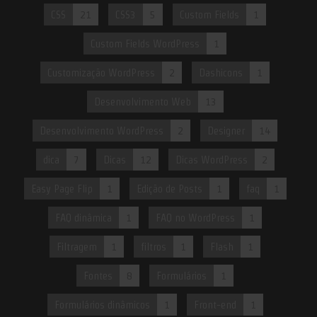
CSS
21
CSS3
5
Custom Fields
1
Custom Fields WordPress
1
Customização WordPress
2
Dashicons
1
Desenvolvimento Web
13
Desenvolvimento WordPress
2
Designer
14
dica
7
Dicas
12
Dicas WordPress
2
Easy Page Flip
1
Edição de Posts
1
faq
1
FAQ dinâmica
1
FAQ no WordPress
1
Filtragem
1
filtros
1
Flash
1
Fontes
8
Formulários
1
Formulários dinâmicos
1
Front-end
1