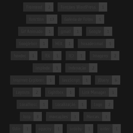
Frontend
2
Funções WordPress
1
function
17
Galeria de Fotos
1
Gif Animado
1
gmail
1
Google
1
Googlebot
1
HEX
1
hexadecimal
1
hexdec
1
IE6
1
IE7
1
Imagens
2
implode
1
Indexação
2
Internet Explorer
1
JavaScript
1
jQuery
6
Layouts
2
Lightbox
1
Link Manager
1
Localhost
1
Localização
1
Logo
2
loop
3
marcações
1
Marcas
1
Odin
1
opacity
1
ordeby
1
order
1