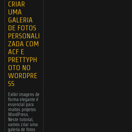
CRIAR
UMA
GALERIA
DE FOTOS
Submit
PERSONALI
ZADA COM
ACF E
ABOUT ME
JOBS
BLOG
CONTACT ME
PRETTYPH
Found Me
OTO NO
WORDPRE
SS
Exibir imagens de
© 2006 - 2026
CHR Designer
- All rights reserved | Powered by the
Odin
forma elegante é
forces and
WordPress
hosted by
Hostinger
.
essencial para
muitos projetos
WordPress.
Neste tutorial,
vamos criar uma
galeria de fotos