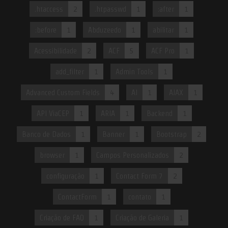
.htaccess
2
.htpasswd
1
:after
1
:before
1
Abduzeedo
1
abilitar
1
Acessibilidade
2
ACF
5
ACF Pro
1
add_filter
1
Admin Tools
1
Advanced Custom Fields
4
AI
1
AJAX
1
API ViaCEP
1
ARIA
1
Backend
1
Banco de Dados
1
Banner
1
Bootstrap
2
browser
1
Campos Personalizados
2
configuração
1
Contact Form 7
2
ContactForm
1
contato
1
Criação de FAQ
1
Criação de Galeria
1