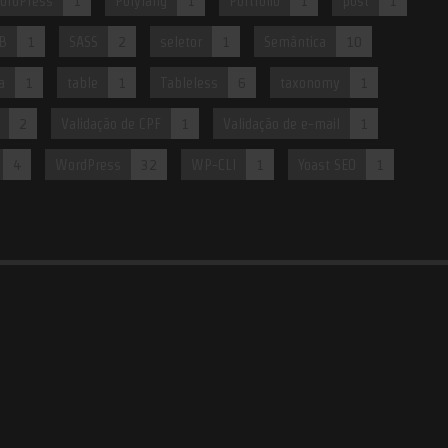
ordPress
1
Polylang
1
Portfólio
1
post
1
B
1
SASS
2
seletor
1
Semântica
10
a
1
table
1
Tableless
6
taxonomy
1
2
Validação de CPF
1
Validação de e-mail
1
4
WordPress
32
WP-CLI
1
Yoast SEO
1