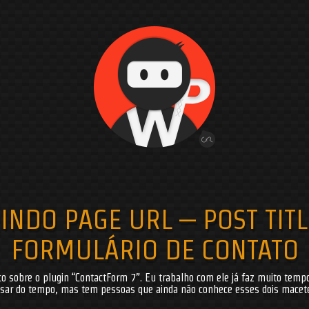
Get in touch
If you have any question or a budget!!!
Contact me with form bellow.
INDO PAGE URL – POST TITL
FORMULÁRIO DE CONTATO
co sobre o plugin “ContactForm 7”. Eu trabalho com ele já faz muito tem
sar do tempo, mas tem pessoas que ainda não conhece esses dois mace