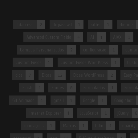
.htaccess
2
.htpasswd
1
:after
1
:before
Advanced Custom Fields
4
AI
1
AJAX
1
Campos Personalizados
2
configuração
1
Contac
Custom Fields
1
Custom Fields WordPress
1
Custo
dica
7
Dicas
12
Dicas WordPress
2
Easy Pa
Flash
1
Fontes
8
Formulários
1
Formulá
Gif Animado
1
gmail
1
Google
1
Googlebot
Internet Explorer
1
JavaScript
1
jQuery
6
marcações
1
Marcas
1
Odin
1
opacity