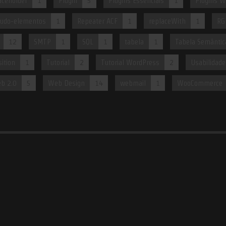
aceholder
1
Plugin
5
Plugins Essenciais
1
Plugins W
udo-elementos
1
Repeater ACF
1
replaceWith
1
RG
12
SMTP
1
SQL
1
tabela
1
Tabela Semântic
sition
1
Tutorial
2
Tutorial WordPress
2
Usabilidade
b 2.0
5
Web Design
14
webmail
1
WooCommerce