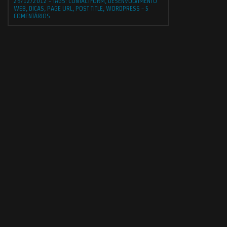
28/12/2012
-
TAGS:
CONTACTFORM
,
DESENVOLVIMENTO
WEB
,
DICAS
,
PAGE URL
,
POST TITLE
,
WORDPRESS
-
5
COMENTÁRIOS
© 2006 - 2026
CHR D