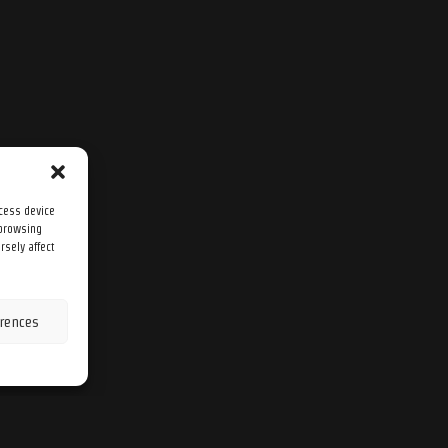
ccess device
 browsing
rsely affect
rences