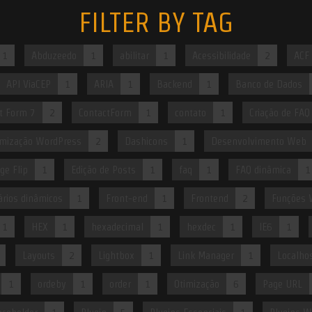
FILTER BY TAG
1
Abduzeedo
1
abilitar
1
Acessibilidade
2
ACF
API ViaCEP
1
ARIA
1
Backend
1
Banco de Dados
t Form 7
2
ContactForm
1
contato
1
Criação de FAQ
mização WordPress
2
Dashicons
1
Desenvolvimento Web
ge Flip
1
Edição de Posts
1
faq
1
FAQ dinâmica
1
rios dinâmicos
1
Front-end
1
Frontend
2
Funções 
1
HEX
1
hexadecimal
1
hexdec
1
IE6
1
Layouts
2
Lightbox
1
Link Manager
1
Localho
1
ordeby
1
order
1
Otimização
6
Page URL