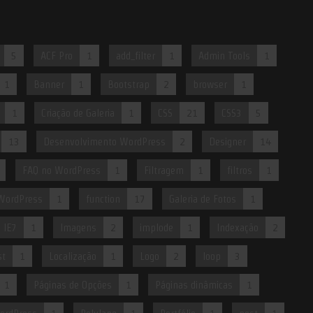
5
ACF Pro
1
add_filter
1
Admin Tools
1
1
Banner
1
Bootstrap
2
browser
1
1
Criação de Galeria
1
CSS
21
CSS3
5
13
Desenvolvimento WordPress
2
Designer
14
FAQ no WordPress
1
Filtragem
1
filtros
1
WordPress
1
function
17
Galeria de Fotos
1
IE7
1
Imagens
2
implode
1
Indexação
2
st
1
Localização
1
Logo
2
loop
3
1
Páginas de Opções
1
Páginas dinâmicas
1