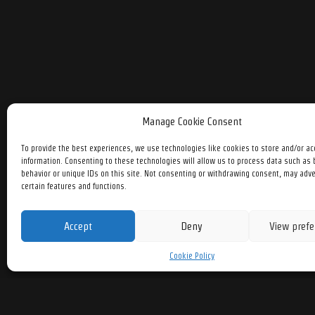
Manage Cookie Consent
To provide the best experiences, we use technologies like cookies to store and/or a
information. Consenting to these technologies will allow us to process data such as
behavior or unique IDs on this site. Not consenting or withdrawing consent, may adve
certain features and functions.
Accept
Deny
View prefe
Cookie Policy