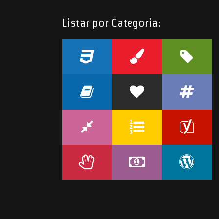
Listar por Categoria:
s
hosted by
Hostinger
.