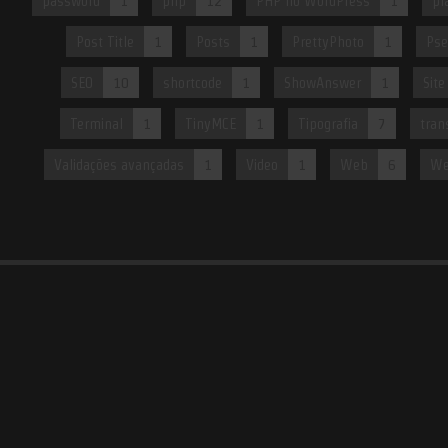
password
1
php
12
PHP no WordPress
1
pl
Post Title
1
Posts
1
PrettyPhoto
1
Pse
SEO
10
shortcode
1
ShowAnswer
1
Site
Terminal
1
TinyMCE
1
Tipografia
7
tran
Validações avançadas
1
Video
1
Web
6
We