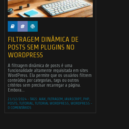
FILTRAGEM DINÂMICA DE
POSTS SEM PLUGINS NO
WORDPRESS
A filtragem dinâmica de posts é uma
funcionalidade altamente requisitada em sites
© 2006 - 2026
CHR D
WordPress. Ela permite que os usuários filtrem
conteúdos por categorias, tags ou outros
critérios sem precisar recarregar a página.
Embora…
21/12/2024
-
TAGS:
AJAX
,
FILTRAGEM
,
JAVASCRIPT
,
PHP
,
POSTS
,
TUTORIAL
,
TUTORIAL WORDPRESS
,
WORDPRESS
-
0 COMENTÁRIOS