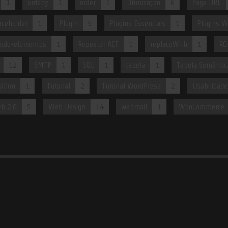
1
ordeby
1
order
1
Otimização
6
Page URL
aceholder
1
Plugin
5
Plugins Essenciais
1
Plugins W
udo-elementos
1
Repeater ACF
1
replaceWith
1
RG
12
SMTP
1
SQL
1
tabela
1
Tabela Semântic
sition
1
Tutorial
2
Tutorial WordPress
2
Usabilidade
b 2.0
5
Web Design
14
webmail
1
WooCommerce