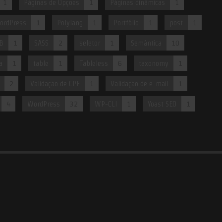
1
Páginas de Opções
1
Páginas dinâmicas
1
ordPress
1
Polylang
1
Portfólio
1
post
1
B
1
SASS
2
seletor
1
Semântica
10
a
1
table
1
Tableless
6
taxonomy
1
2
Validação de CPF
1
Validação de e-mail
1
4
WordPress
32
WP-CLI
1
Yoast SEO
1