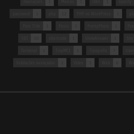
marcações
1
Marcas
1
Odin
1
opacity
password
1
php
12
PHP no WordPress
1
pl
Post Title
1
Posts
1
PrettyPhoto
1
Pse
SEO
10
shortcode
1
ShowAnswer
1
Site
Terminal
1
TinyMCE
1
Tipografia
7
tran
Validações avançadas
1
Video
1
Web
6
We