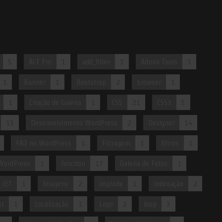
5
ACF Pro
1
add_filter
1
Admin Tools
1
1
Banner
1
Bootstrap
2
browser
1
1
Criação de Galeria
1
CSS
21
CSS3
5
13
Desenvolvimento WordPress
2
Designer
14
FAQ no WordPress
1
Filtragem
1
filtros
1
WordPress
1
function
17
Galeria de Fotos
1
IE7
1
Imagens
2
implode
1
Indexação
2
st
1
Localização
1
Logo
2
loop
3