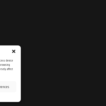
ccess device
 browsing
rsely affect
rences