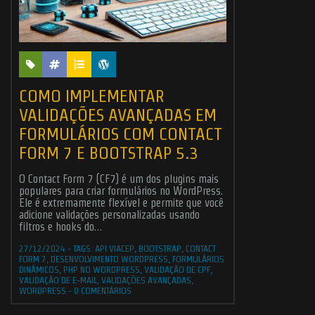
COMO IMPLEMENTAR
VALIDAÇÕES AVANÇADAS EM
FORMULÁRIOS COM CONTACT
FORM 7 E BOOTSTRAP 5.3
O Contact Form 7 (CF7) é um dos plugins mais
© 2006 - 2026
CHR D
populares para criar formulários no WordPress.
Ele é extremamente flexível e permite que você
adicione validações personalizadas usando
filtros e hooks do…
27/12/2024
-
TAGS:
API VIACEP
,
BOOTSTRAP
,
CONTACT
FORM 7
,
DESENVOLVIMENTO WORDPRESS
,
FORMULÁRIOS
DINÂMICOS
,
PHP NO WORDPRESS
,
VALIDAÇÃO DE CPF
,
VALIDAÇÃO DE E-MAIL
,
VALIDAÇÕES AVANÇADAS
,
WORDPRESS
-
0 COMENTÁRIOS