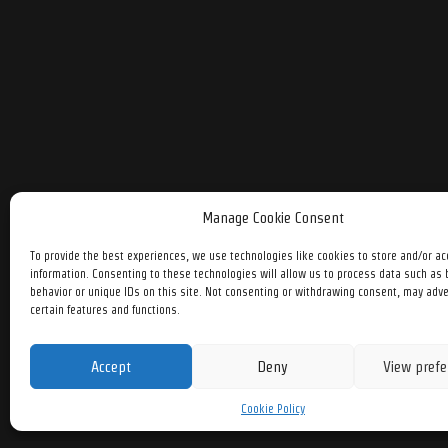
Manage Cookie Consent
To provide the best experiences, we use technologies like cookies to store and/or a
information. Consenting to these technologies will allow us to process data such as
behavior or unique IDs on this site. Not consenting or withdrawing consent, may adve
certain features and functions.
Accept
Deny
View prefe
Cookie Policy