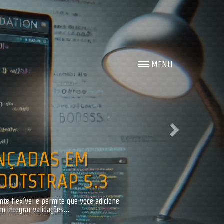
Next
MENU
NÇADAS EM
OOTSTRAP 5.3
e flexível e permite que você adicione
o integrar validações…