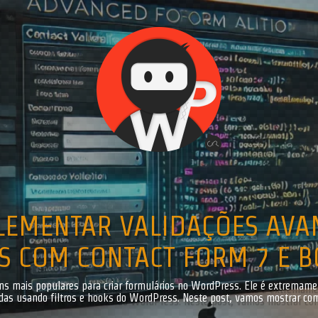
Get in touch
If you have any question or a budget!!!
Contact me with form bellow.
LEMENTAR VALIDAÇÕES AVA
 COM CONTACT FORM 7 E B
ns mais populares para criar formulários no WordPress. Ele é extremament
adas usando filtros e hooks do WordPress. Neste post, vamos mostrar com