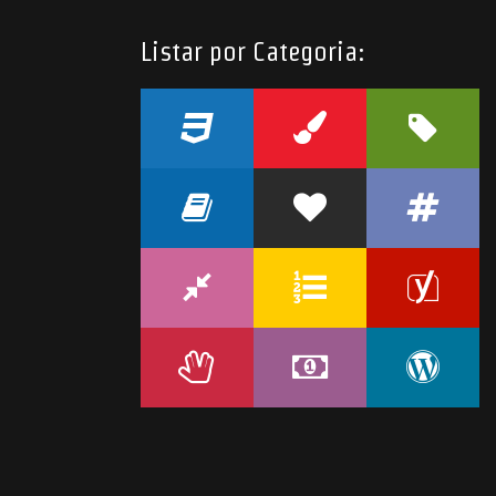
Listar por Categoria:
s
hosted by
Hostinger
.