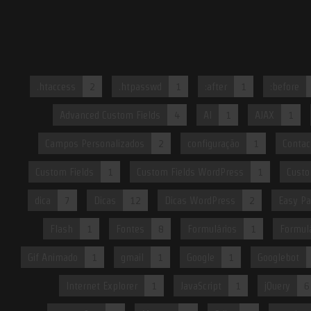
.htaccess
2
.htpasswd
1
:after
1
:before
Advanced Custom Fields
4
AI
1
AJAX
1
Campos Personalizados
2
configuração
1
Contac
Custom Fields
1
Custom Fields WordPress
1
Custo
dica
7
Dicas
12
Dicas WordPress
2
Easy Pa
Flash
1
Fontes
8
Formulários
1
Formulá
Gif Animado
1
gmail
1
Google
1
Googlebot
Internet Explorer
1
JavaScript
1
jQuery
6