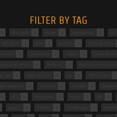
FILTER BY TAG
1
Abduzeedo
1
abilitar
1
Acessibilidade
2
ACF
API ViaCEP
1
ARIA
1
Backend
1
Banco de Dados
t Form 7
2
ContactForm
1
contato
1
Criação de FAQ
mização WordPress
2
Dashicons
1
Desenvolvimento Web
ge Flip
1
Edição de Posts
1
faq
1
FAQ dinâmica
1
rios dinâmicos
1
Front-end
1
Frontend
2
Funções 
1
HEX
1
hexadecimal
1
hexdec
1
IE6
1
Layouts
2
Lightbox
1
Link Manager
1
Localho