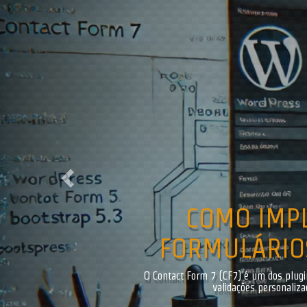
Previous
COMO IMP
FORMULÁRIOS
O Contact Form 7 (CF7) é um dos plugi
validações personaliz