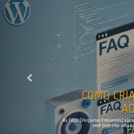
Previous
COMO IMP
FORMULÁRIOS
O Contact Form 7 (CF7) é um dos plugi
validações personaliz