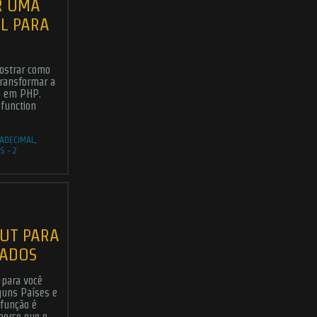
R UMA
L PARA
mostrar como
ransformar a
 em PHP.
 function
ADECIMAL
,
S
-
2
OUT PARA
TADOS
 para você
guns Países e
função é
merce que o