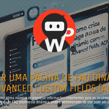
Get in touch
If you have any question or a budget!!!
Contact me with form bellow.
LEMENTAR VALIDAÇÕES AVA
 COM CONTACT FORM 7 E B
ns mais populares para criar formulários no WordPress. Ele é extremament
adas usando filtros e hooks do WordPress. Neste post, vamos mostrar com