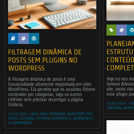
PLANEJA
ESTRUTU
FILTRAGEM DINÂMICA DE
CONTEÚD
POSTS SEM PLUGINS NO
COMPLE
WORDPRESS
Hoje eu vou mo
A filtragem dinâmica de posts é uma
famoso Advanc
funcionalidade altamente requisitada em sites
site, vocês vão
WordPress. Ela permite que os usuários filtrem
esse plugin po
conteúdos por categorias, tags ou outros
critérios sem precisar recarregar a página.
16/06/2024
-
TA
Embora…
FUNCTION
,
WORD
21/12/2024
-
TAGS:
AJAX
,
FILTRAGEM
,
JAVASCRIPT
,
PHP
,
POSTS
,
TUTORIAL
,
TUTORIAL WORDPRESS
,
WORDPRESS
-
0 COMENTÁRIOS