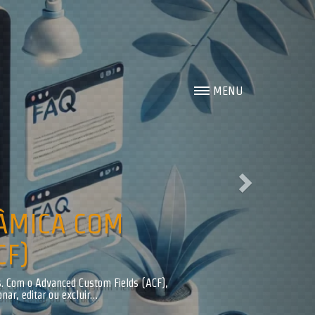
Next
MENU
NÇADAS EM
OOTSTRAP 5.3
e flexível e permite que você adicione
o integrar validações…