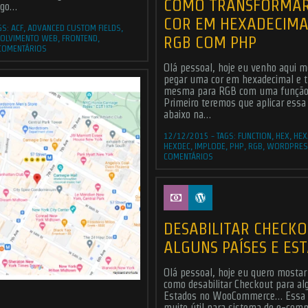
COMO TRANSFORMA
logo…
COR EM HEXADECIMA
GS:
ACF
,
ADVANCED CUSTOM FIELDS
,
RGB COM PHP
OLVIMENTO WEB
,
FRONTEND
,
COMENTÁRIOS
Olá pessoal, hoje eu venho aqui 
pegar uma cor em hexadecimal e t
mesma para RGB com uma função
Primeiro teremos que aplicar essa
abaixo na…
12/12/2015
-
TAGS:
FUNCTION
,
HEX
,
HEX
HEXDEC
,
IMPLODE
,
PHP
,
RGB
,
WORDPRES
COMENTÁRIOS
DESABILITAR CHECK
ALGUNS PAÍSES E ES
Olá pessoal, hoje eu quero mostar
como desabilitar Checkout para al
Estados no WooCommerce… Essa 
muito útil para sistema de e-com