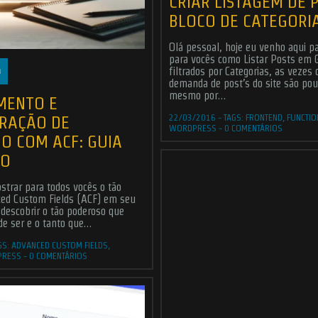
CRIAR LISTAGEM DE 
BLOCO DE CATEGORI
Olá pessoal, hoje eu venho aqui p
para vocês como Listar Posts em 
filtrados por Categorias, as vezes
demanda de post’s do site são po
mesmo por…
MENTO E
RAÇÃO DE
22/03/2016
-
TAGS:
FRONTEND
,
FUNCTIO
WORDPRESS
-
0 COMENTÁRIOS
O COM ACF: GUIA
TO
strar para todos vocês o tão
ed Custom Fields (ACF) em seu
 descobrir o tão poderoso que
de ser e o tanto que…
GS:
ADVANCED CUSTOM FIELDS
,
PRESS
-
0 COMENTÁRIOS