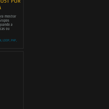
POST POR
A
ara mostrar
Grupos
 quando a
ucas ou
N
,
LOOP
,
PHP
,