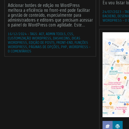
Eu vou listar 
Adicionar botões de edição no WordPress
melhora a eficiência no front-end pode facilitar
24/07/2023
-
TA
a gestão de conteúdo, especialmente para
BACKEND
,
DESENV
administradores e editores que precisam acessar
WORDPRESS
-
0 
o painel do WordPress com agilidade. Este…
16/12/2024
-
TAGS:
ACF
,
ADMIN TOOLS
,
CSS
,
CUSTOMIZAÇÃO WORDPRESS
,
DASHICONS
,
DICAS
WORDPRESS
,
EDIÇÃO DE POSTS
,
FRONT-END
,
FUNÇÕES
WORDPRESS
,
PÁGINAS DE OPÇÕES
,
PHP
,
WORDPRESS
-
0 COMENTÁRIOS