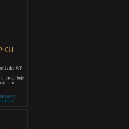
-CLI
antástico WP-
e, então hoje
stalar o
LOCALHOST
,
ENTÁRIOS