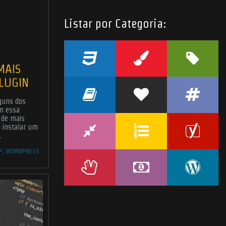
Listar por Categoria:
MAIS
LUGIN
guns dos
m essa
 de mais
ó instalar um
s
hosted by
Hostinger
.
…
P
,
WORDPRESS