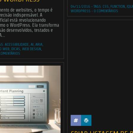
04/11/2016
-
TAGS:
CSS
,
FUNCTION
,
JQU
mento de websites, o tempo é
WORDPRESS
-
0 COMENTÁRIOS
recisão indispensável. A
ificial está revolucionando
omo o WordPress. Ela transforma
são desenvolvidos, testados e
IA…
GS:
ACESSIBILIDADE
,
AI
,
ARIA
,
O WEB
,
DICAS
,
WEB DESIGN
,
COMENTÁRIOS