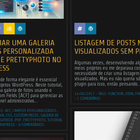
Submit
ABOUT ME
JOBS
BLOG
CONTACT ME
IAR UMA GALERIA
LISTAGEM DE POSTS 
Found Me
S PERSONALIZADA
VISUALIZADOS SEM P
 E PRETTYPHOTO NO
Algumas vezes, desenvolvendo al
ESS
meus projetos eu me deparava co
necessidade de criar uma listagem
visualizados. Mas eu não queria s
 de forma elegante é essencial
esigner
- All rights reserved | Powered by the
Odin
forces and
WordPres
plugin para isso, então pensando
ojetos WordPress. Neste tutorial,
a galeria de fotos usando o
14/06/2017
-
TAGS:
FUNCTION
,
ODIN
,
PH
m Fields (ACF) para gerenciar as
-
1 COMENTÁRIO
nel administrativo…
GS:
ACF
,
CAMPOS PERSONALIZADOS
,
RIA
,
CSS
,
CUSTOM FIELDS
,
GALERIA DE
IGHTBOX
,
PHP
,
PRETTYPHOTO
,
TUTORIAL
RDPRESS
-
0 COMENTÁRIOS