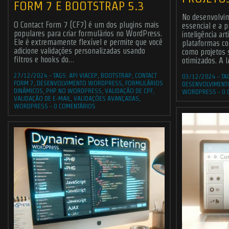
FORM 7 E BOOTSTRAP 5.3
No desenvolvi
O Contact Form 7 (CF7) é um dos plugins mais
essencial e a p
populares para criar formulários no WordPress.
inteligência art
Ele é extremamente flexível e permite que você
plataformas c
adicione validações personalizadas usando
como projetos 
filtros e hooks do…
otimizados. A 
27/12/2024
-
TAGS:
API VIACEP
,
BOOTSTRAP
,
CONTACT
03/12/2024
-
TA
FORM 7
,
DESENVOLVIMENTO WORDPRESS
,
FORMULÁRIOS
DESENVOLVIMENT
DINÂMICOS
,
PHP NO WORDPRESS
,
VALIDAÇÃO DE CPF
,
WORDPRESS
-
0 
VALIDAÇÃO DE E-MAIL
,
VALIDAÇÕES AVANÇADAS
,
WORDPRESS
-
0 COMENTÁRIOS