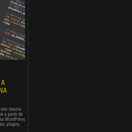
 A
 NA
venho mostra
o a partir de
ema WordPress
ios plugins.