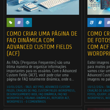
COMO CRIAR UMA PÁGINA DE
COMO CR
FAQ DINÂMICA COM
DE FOTO
ADVANCED CUSTOM FIELDS
COM ACF
(ACF)
WORDPR
As FAQs (Perguntas Frequentes) são uma
Exibir imagens
© 2006 - 2026
CHR D
ótima maneira de organizar informações
para muitos pr
importantes para os usuários. Com o Advanced
vamos criar um
Custom Fields (ACF), você pode criar uma
Advanced Custo
página de FAQ totalmente dinâmica, onde o…
imagens no pai
10/01/2025
-
TAGS:
ACF PRO
,
ADVANCED CUSTOM
10/12/2024
-
TA
FIELDS
,
CRIAÇÃO DE FAQ
,
CUSTOM FIELDS WORDPRESS
,
CRIAÇÃO DE GALE
DESENVOLVIMENTO WEB
,
FAQ DINÂMICA
,
FAQ NO
FOTOS
,
JQUERY
,
L
WORDPRESS
,
PÁGINAS DINÂMICAS
,
REPEATER ACF
,
WORDPRESS
,
WO
WORDPRESS
-
0 COMENTÁRIOS