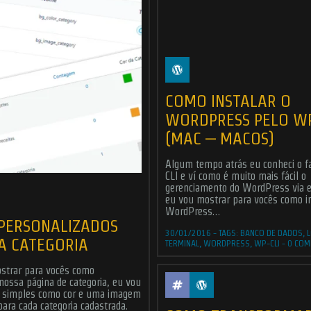
COMO INSTALAR O
WORDPRESS PELO WP
(MAC – MACOS)
Algum tempo atrás eu conheci o f
CLI e ví como é muito mais fácil o
gerenciamento do WordPress via el
eu vou mostrar para vocês como in
WordPress…
PERSONALIZADOS
30/01/2016
-
TAGS:
BANCO DE DADOS
,
A CATEGORIA
TERMINAL
,
WORDPRESS
,
WP-CLI
-
0 COM
strar para vocês como
 nossa página de categoria, eu vou
s simples como cor e uma imagem
para cada categoria cadastrada.