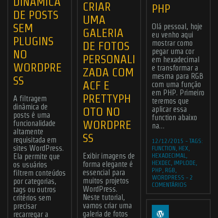
DINÂMICA
CRIAR
PHP
DE POSTS
UMA
SEM
Olá pessoal, hoje
GALERIA
eu venho aqui
PLUGINS
mostrar como
DE FOTOS
pegar uma cor
NO
Submit
PERSONALI
em hexadecimal
WORDPRE
e transformar a
ZADA COM
mesma para RGB
SS
ACF E
ABOUT ME
JOBS
BLOG
CONTACT ME
com uma função
em PHP. Primeiro
PRETTYPH
A filtragem
Found Me
teremos que
dinâmica de
OTO NO
aplicar essa
posts é uma
function abaixo
WORDPRE
funcionalidade
na…
altamente
SS
requisitada em
12/12/2015
-
TAGS:
sites WordPress.
FUNCTION
,
HEX
,
HEXADECIMAL
,
Exibir imagens de
Ela permite que
© 2006 - 2026
CHR Designer
- All rights reserved | Powered by the
Odin
HEXDEC
,
IMPLODE
,
forma elegante é
os usuários
forces and
WordPress
hosted by
Hostinger
.
PHP
,
RGB
,
essencial para
filtrem conteúdos
WORDPRESS
-
2
muitos projetos
por categorias,
COMENTÁRIOS
WordPress.
tags ou outros
Neste tutorial,
critérios sem
vamos criar uma
precisar
galeria de fotos
recarregar a