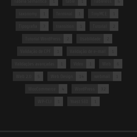
Tabela Semântica
1
table
1
Tableless
6
taxonomy
1
Terminal
1
TinyMCE
1
Tipografia
7
transition
1
Tutorial
2
Tutorial WordPress
2
Usabilidade
2
Validação de CPF
1
Validação de e-mail
1
Validações avançadas
1
Video
1
Web
6
Web 2.0
5
Web Design
14
webmail
1
WooCommerce
4
WordPress
32
WP-CLI
1
Yoast SEO
1