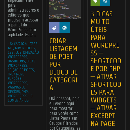
especialmente
para
administradores e
3 DICAS
editores que
precisam acessar
MUITO
o painel do
ÚTEIS
WordPress com
agilidade. Este…
PARA
CRIAR
WORDPRE
16/12/2024
-
TAGS:
LISTAGEM
ACF
,
ADMIN TOOLS
,
SS –
CSS
,
CUSTOMIZAÇÃO
DE POST
WORDPRESS
,
SHORTCOD
DASHICONS
,
DICAS
POR
WORDPRESS
,
E POR PHP
EDIÇÃO DE POSTS
,
BLOCO DE
FRONT-END
,
– ATIVAR
CATEGORI
FUNÇÕES
SHORTCOD
WORDPRESS
,
A
PÁGINAS DE
ES PARA
OPÇÕES
,
PHP
,
WORDPRESS
-
0
WIDGETS
Olá pessoal, hoje
COMENTÁRIOS
eu venho aqui
– ATIVAR
para mostrar
para vocês como
EXCERPT
Listar Posts em
NA PAGE
Grupos filtrados
por Categorias, as