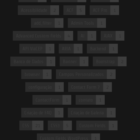
Acessibilidade
2
ACF
5
ACF Pro
1
add_filter
1
Admin Tools
1
Advanced Custom Fields
4
AI
1
AJAX
1
API ViaCEP
1
ARIA
1
Backend
1
Banco de Dados
1
Banner
1
Bootstrap
2
browser
1
Campos Personalizados
2
configuração
1
Contact Form 7
2
ContactForm
1
contato
1
Criação de FAQ
1
Criação de Galeria
1
CSS
21
CSS3
5
Custom Fields
1
Custom Fields WordPress
1