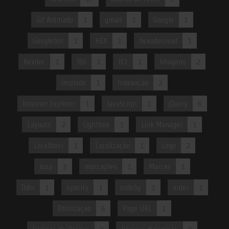
Gif Animado
1
gmail
1
Google
1
Googlebot
1
HEX
1
hexadecimal
1
hexdec
1
IE6
1
IE7
1
Imagens
2
implode
1
Indexação
2
Internet Explorer
1
JavaScript
1
jQuery
6
Layouts
2
Lightbox
1
Link Manager
1
Localhost
1
Localização
1
Logo
2
loop
3
marcações
1
Marcas
1
Odin
1
opacity
1
ordeby
1
order
1
Otimização
6
Page URL
1