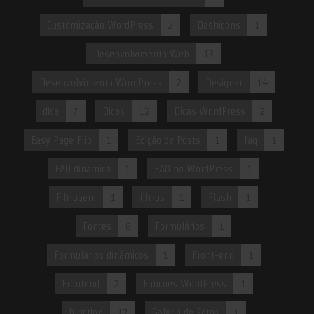
Customização WordPress
2
Dashicons
1
Desenvolvimento Web
13
Desenvolvimento WordPress
2
Designer
14
dica
7
Dicas
12
Dicas WordPress
2
Easy Page Flip
1
Edição de Posts
1
faq
1
FAQ dinâmica
1
FAQ no WordPress
1
Filtragem
1
filtros
1
Flash
1
Fontes
8
Formulários
1
Formulários dinâmicos
1
Front-end
1
Frontend
2
Funções WordPress
1
function
17
Galeria de Fotos
1