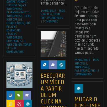
CONTACT FORM 7
,
então pensando…
CUSTOMIZAÇÃO
Olá tudo mundo,
WORDPRESS
,
14/06/2017
-
TAGS:
hoje eu vou falar
DESENVOLVIMENTO
FUNCTION
,
ODIN
,
de como proteger
WORDPRESS
,
DICAS
PHP
,
WORDPRESS
-
WORDPRESS
,
uma pasta com
1 COMENTÁRIO
FORMULÁRIOS
,
PHP
,
password pelo
PLUGINS
.htaccess e
ESSENCIAIS
,
.htpasswd,
PLUGINS
parecer ser um
WORDPRESS
,
bixo de 7 cabeças
POLYLANG
,
SEO
,
mas no fundo
WEB DESIGN
,
YOAST
não tem segredo,
SEO
-
0
COMENTÁRIOS
vamos para…
25/04/2013
-
TAGS:
.HTACCESS
,
.HTPASSWD
,
PASSWORD
,
PHP
-
5
EXECUTAR
COMENTÁRIOS
UM VÍDEO
A PARTIR
DE UM
MUDAR O
CLICK NA
POST-TYPE