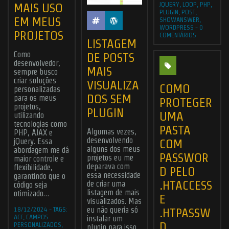
JQUERY
,
LOOP
,
PHP
,
MAIS USO
PLUGIN
,
POST
,
EM MEUS
SHOWANSWER
,
WORDPRESS
-
0
PROJETOS
COMENTÁRIOS
LISTAGEM
Como
DE POSTS
desenvolvedor,
MAIS
sempre busco
criar soluções
VISUALIZA
COMO
personalizadas
DOS SEM
para os meus
PROTEGER
projetos,
PLUGIN
UMA
utilizando
tecnologias como
PASTA
Algumas vezes,
PHP, AJAX e
desenvolvendo
COM
jQuery. Essa
alguns dos meus
abordagem me dá
PASSWOR
projetos eu me
maior controle e
deparava com
flexibilidade,
D PELO
essa necessidade
garantindo que o
.HTACCESS
de criar uma
código seja
listagem de mais
otimizado…
E
visualizados. Mas
.HTPASSW
18/12/2024
-
TAGS:
eu não queria só
ACF
,
CAMPOS
instalar um
D
PERSONALIZADOS
,
plugin para isso,