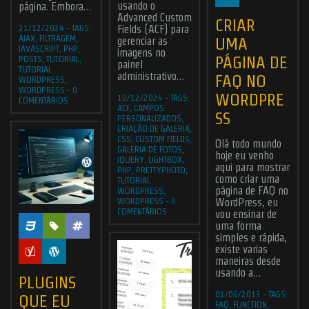
usando o
página. Embora…
Advanced Custom
CRIAR
21/12/2024
-
TAGS:
Fields (ACF) para
AJAX
,
FILTRAGEM
,
UMA
gerenciar as
JAVASCRIPT
,
PHP
,
imagens no
PÁGINA DE
POSTS
,
TUTORIAL
,
painel
TUTORIAL
administrativo…
FAQ NO
WORDPRESS
,
WORDPRESS
-
0
WORDPRE
10/12/2024
-
TAGS:
COMENTÁRIOS
ACF
,
CAMPOS
SS
PERSONALIZADOS
,
CRIAÇÃO DE GALERIA
,
CSS
,
CUSTOM FIELDS
,
Olá todo mundo
GALERIA DE FOTOS
,
hoje eu venho
JQUERY
,
LIGHTBOX
,
aqui para mostrar
PHP
,
PRETTYPHOTO
,
como criar uma
TUTORIAL
página de FAQ no
WORDPRESS
,
WORDPRESS
-
0
WordPress, eu
COMENTÁRIOS
vou ensinar de
uma forma
simples e rápida,
existe varias
maneiras desde
usando a…
PLUGINS
01/06/2013
-
TAGS:
QUE EU
FAQ
,
FUNCTION
,