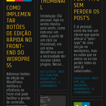
THUMBNAI
SEM
L
COMO
PERDER OS
IMPLEMEN
Introdução: Olá
POST’S
TAR
pessoal, hoje eu
venho mostra
BOTÕES
E ai pessoal,
para vocês, como
outro dia tive um
DE EDIÇÃO
executar um
cliente que queria
vídeo a partir de
RÁPIDA NO
alterar o “post-
um click na
type” de uma
thumbnail, em
FRONT-
secção no
um tema
wordpress, mas
END DO
WordPress sem
eu sabia que se
a necessidade der
WORDPRE
altera-se eu iria
instalar vários
perder todos os
SS
plugins. Nesse…
post já
cadastrados…
04/11/2016
-
TAGS:
Adicionar botões
CSS
,
FUNCTION
,
de edição no
20/04/2013
-
TAGS:
JQUERY
,
PHP
,
WordPress
PHP
,
SQL
,
WORDPRESS
-
0
TAXONOMY
,
melhora a
COMENTÁRIOS
WORDPRESS
-
0
eficiência no
COMENTÁRIOS
front-end pode
facilitar a gestão
de conteúdo,