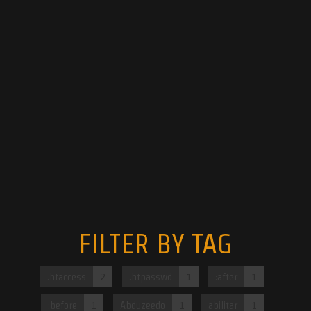
FILTER BY TAG
.htaccess
2
.htpasswd
1
:after
1
:before
1
Abduzeedo
1
abilitar
1