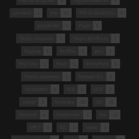
Páginas de Opções
1
Páginas dinâmicas
1
password
1
php
12
PHP no WordPress
1
placeholder
1
Plugin
5
Plugins Essenciais
1
Plugins WordPress
1
Polylang
1
Portfólio
1
post
1
Post Title
1
Posts
1
PrettyPhoto
1
Pseudo-elementos
1
Repeater ACF
1
replaceWith
1
RGB
1
SASS
2
seletor
1
Semântica
10
SEO
10
shortcode
1
ShowAnswer
1
Site
12
SMTP
1
SQL
1
tabela
1