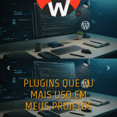
Previous
Nex
Get in touch
If you have any
question or a
budget!!!
Contact me with form
bellow.
PLUGINS QUE EU
MAIS USO EM
MEUS PROJETOS