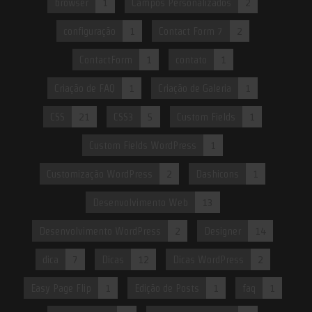
browser
1
Campos Personalizados
2
configuração
1
Contact Form 7
2
ContactForm
1
contato
1
Criação de FAQ
1
Criação de Galeria
1
CSS
21
CSS3
5
Custom Fields
1
Custom Fields WordPress
1
Customização WordPress
2
Dashicons
1
Desenvolvimento Web
13
Desenvolvimento WordPress
2
Designer
14
dica
7
Dicas
12
Dicas WordPress
2
Easy Page Flip
1
Edição de Posts
1
faq
1