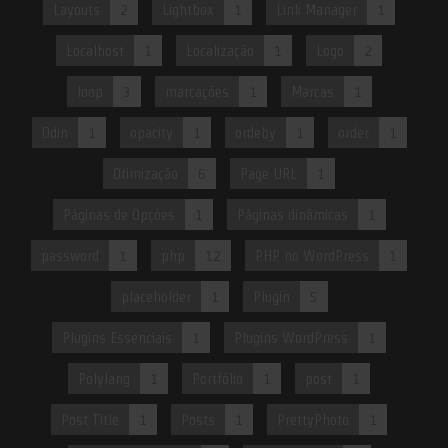
Layouts
2
Lightbox
1
Link Manager
1
Localhost
1
Localização
1
Logo
2
loop
3
marcações
1
Marcas
1
Odin
1
opacity
1
ordeby
1
order
1
Otimização
6
Page URL
1
Páginas de Opções
1
Páginas dinâmicas
1
password
1
php
12
PHP no WordPress
1
placeholder
1
Plugin
5
Plugins Essenciais
1
Plugins WordPress
1
Polylang
1
Portfólio
1
post
1
Post Title
1
Posts
1
PrettyPhoto
1