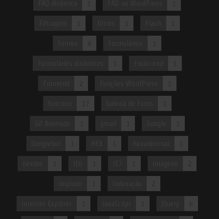
FAQ dinâmica
1
FAQ no WordPress
1
Filtragem
1
filtros
1
Flash
1
Fontes
8
Formulários
1
Formulários dinâmicos
1
Front-end
1
Frontend
2
Funções WordPress
1
function
17
Galeria de Fotos
1
Gif Animado
1
gmail
1
Google
1
Googlebot
1
HEX
1
hexadecimal
1
hexdec
1
IE6
1
IE7
1
Imagens
2
implode
1
Indexação
2
Internet Explorer
1
JavaScript
1
jQuery
6