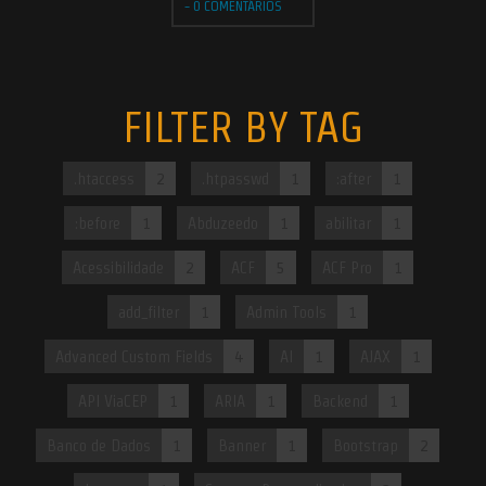
-
0 COMENTÁRIOS
FILTER BY TAG
.htaccess
2
.htpasswd
1
:after
1
:before
1
Abduzeedo
1
abilitar
1
Acessibilidade
2
ACF
5
ACF Pro
1
add_filter
1
Admin Tools
1
Advanced Custom Fields
4
AI
1
AJAX
1
API ViaCEP
1
ARIA
1
Backend
1
Banco de Dados
1
Banner
1
Bootstrap
2