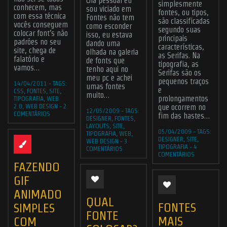
Olá pessoal eu
simplesmente
conhecem, mas
sou viciado em
fontes, ou tipos,
com essa técnica
Fontes não tem
são classificadas
vocês conseguem
como esconder
segundo suas
colocar font’s não
isso, eu estava
principais
padrões no seu
dando uma
características,
site, chega de
olhada na galeria
Submit
as Serifas. Na
falatório e
de fonts que
tipografia, as
vamos…
tenho aqui no
Serifas são os
meu pc e achei
pequenos traços
14/04/2011
-
TAGS:
umas fontes
ABOUT ME
JOBS
BLOG
CONTACT ME
e
CSS
,
FONTES
,
SITE
,
muito…
prolongamentos
TIPOGRAFIA
,
WEB
Found Me
2.0
,
WEB DESIGN
-
2
que ocorrem no
12/05/2009
-
TAGS:
COMENTÁRIOS
fim das hastes…
DESIGNER
,
FONTES
,
LAYOUTS
,
SITE
,
05/04/2009
-
TAGS:
TIPOGRAFIA
,
WEB
,
DESIGNER
,
SITE
,
WEB DESIGN
-
3
TIPOGRAFIA
-
4
COMENTÁRIOS
COMENTÁRIOS
© 2006 - 2026
CHR Designer
- All rights reserved | Powered by the
Odin
FAZENDO
forces and
WordPress
hosted by
Hostinger
.
GIF
ANIMADO
QUAL
FONTES
SIMPLES
FONTE
MAIS
COM