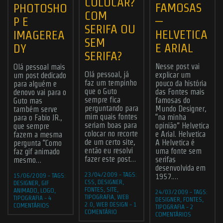
COLOCAR?
FAMOSAS
PHOTOSHO
COM
–
P E
SERIFA OU
HELVETICA
IMAGEREA
SEM
E ARIAL
DY
SERIFA?
Nesse post vai
Olá pessoal mais
Olá pessoal, já
explicar um
um post dedicado
faz um tempinho
pouco da história
para alguém e
que o Guto
das Fontes mais
denovo vai para o
sempre fica
famosas do
Guto mas
perguntando para
Mundo Designer,
também serve
mim quais fontes
“na minha
para o Fabio JR.,
seriam boas para
opinião” Helvetica
que sempre
colocar no recorte
e Arial. Helvetica
fazem a mesma
de um certo site,
A Helvetica é
pergunta “Como
então eu resolvi
uma fonte sem
faz gif animado
fazer este post…
serifas
mesmo…
desenvolvida em
23/04/2009
-
TAGS:
15/06/2009
-
TAGS:
1957.…
CSS
,
DESIGNER
,
DESIGNER
,
GIF
FONTES
,
SITE
,
ANIMADO
,
LOGO
,
24/03/2009
-
TAGS:
TIPOGRAFIA
,
WEB
TIPOGRAFIA
-
4
DESIGNER
,
FONTES
,
2.0
,
WEB DESIGN
-
1
COMENTÁRIOS
TIPOGRAFIA
-
2
COMENTÁRIO
COMENTÁRIOS