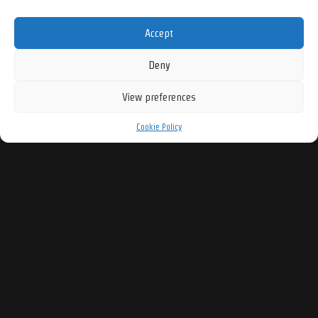
Web 2.0
5
Web Design
14
webmail
1
Accept
WooCommerce
4
WordPress
32
Deny
WP-CLI
1
Yoast SEO
1
View preferences
Cookie Policy