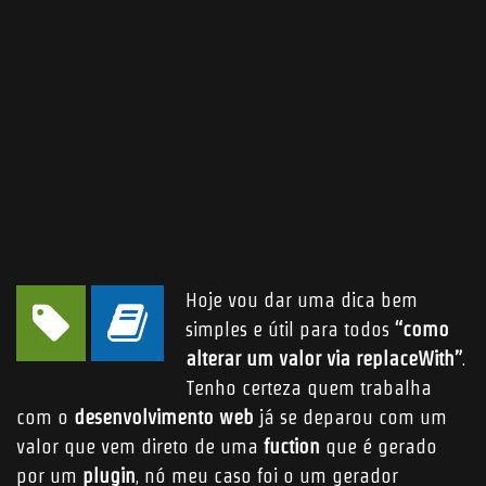
Submit
ABOUT ME
JOBS
BLOG
CONTACT ME
Found Me
Hoje vou dar uma dica bem
simples e útil para todos
“como
© 2006 - 2026
CHR Designer
- All rights reserved | Powered by the
Odin
alterar um valor via replaceWith”
.
forces and
WordPress
hosted by
Hostinger
.
Tenho certeza quem trabalha
com o
desenvolvimento web
já se deparou com um
valor que vem direto de uma
fuction
que é gerado
por um
plugin
, nó meu caso foi o um gerador