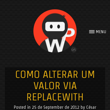
Get in touch
MENU
If you have any
question or a
budget!!!
Contact me with form
bellow.
COMO ALTERAR UM
VALOR VIA
REPLACEWITH
Posted in
25 de September de 2012
by
César