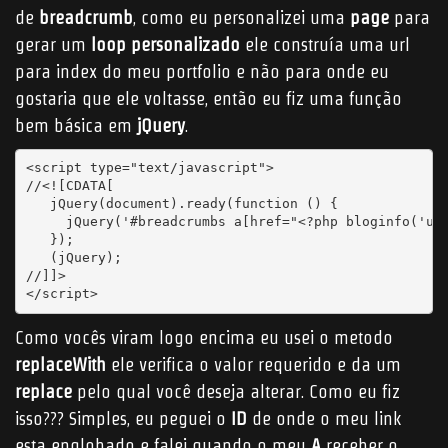
de
breadcrumb
, como eu personalizei uma
page
para
gerar um
loop personalizado
ele construía uma url
para index do meu portfolio e não para onde eu
gostaria que ele voltasse, então eu fiz uma função
bem básica em
jQuery
.
<script type="text/javascript">

//<![CDATA[

   jQuery(document).ready(function () {

     jQuery('#breadcrumbs a[href="<?php bloginfo('url
   });

   (jQuery);

//]]>

</script>
Como vocês viram logo encima eu usei o metodo
replaceWith
ele verifica o valor requerido e da um
replace
pelo qual você deseja alterar. Como eu fiz
isso??? Simples, eu peguei o
ID
de onde o meu link
esta englobado e falei quando o meu
A
receber o