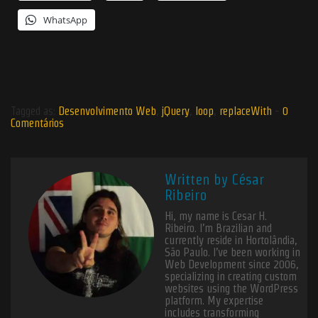
WhatsApp
Tagged as:
Desenvolvimento Web
,
jQuery
,
loop
,
replaceWith
-
0
Comentários
Written by
César
Ribeiro
Hi, my name is Cesar H.
Ribeiro. I’m Brazilian and
currently reside in Hortolândia,
São Paulo. I’ve been working in
Web Development since 2006,
specializing in creating custom
websites using the WordPress
platform. My expertise
includes transforming