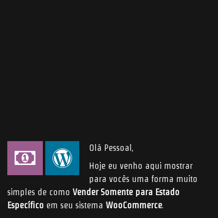
Submit
ABOUT ME
JOBS
BLOG
CONTACT ME
Found Me
Olá Pessoal,
© 2006 - 2026
CHR Designer
- All rights reserved | Powered by the
Odin
Hoje eu venho aqui mostrar
forces and
WordPress
hosted by
Hostinger
.
para vocês uma forma muito
simples de como
Vender Somente para Estado
Específico
em seu sistema
WooCommerce
.