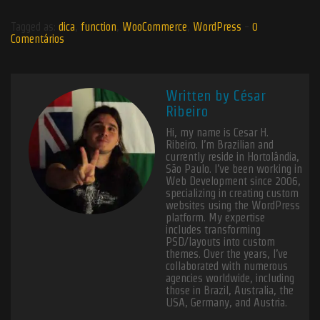
Tagged as:
dica
,
function
,
WooCommerce
,
WordPress
-
0
Comentários
Written by
César
Ribeiro
Hi, my name is Cesar H.
Ribeiro. I’m Brazilian and
currently reside in Hortolândia,
São Paulo. I’ve been working in
Web Development since 2006,
specializing in creating custom
websites using the WordPress
platform. My expertise
includes transforming
PSD/layouts into custom
themes. Over the years, I’ve
collaborated with numerous
agencies worldwide, including
those in Brazil, Australia, the
USA, Germany, and Austria.