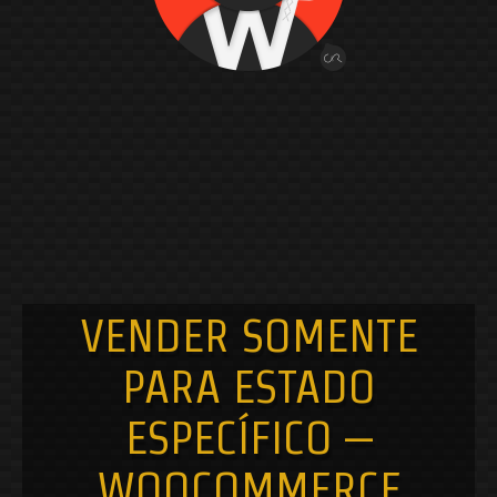
Get in touch
If you have any
question or a
budget!!!
Contact me with form
bellow.
VENDER SOMENTE
PARA ESTADO
ESPECÍFICO –
WOOCOMMERCE