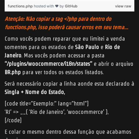
functions.php
hosted with ❤ by
GitHub
view raw
Atenção: Não copiar a tag <?php para dentro do
functions.php, isso poderá causar erros em seu tema…
Como vocês podem reparar que eu limitei a venda
somentes para os estados de
São Paulo
e
Rio de
Janeiro
. Mas vocês podem acessar a pasta
“/plugins/woocommerce/i18n/states”
e abrir o arquivo
BR.php
para ver todos os estados listados.
Será necessário copiar a linha aonde esta declarado à
Singla + Nome do Estado,
[code title=”Exemplo:” lang=”html”]
‘RJ’ => __( ‘Rio de Janeiro’, ‘woocommerce’ ),
[/code]
E colar o mesmo dentro dessa função que acabamos