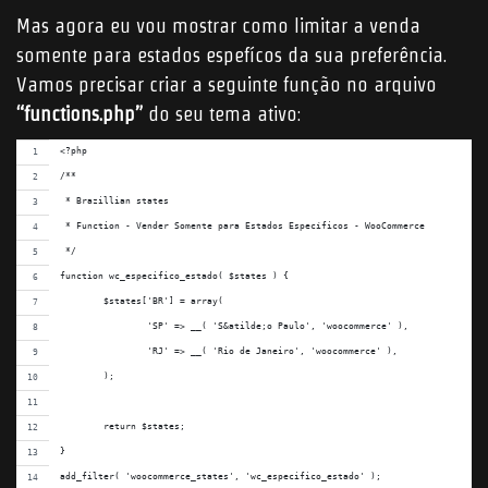
Mas agora eu vou mostrar como limitar a venda
somente para estados espefícos da sua preferência.
Vamos precisar criar a seguinte função no arquivo
“functions.php”
do seu tema ativo:
<?php
/**
 * Brazillian states
 * Function - Vender Somente para Estados Específicos - WooCommerce
 */
function wc_especifico_estado( $states ) {
	$states['BR'] = array(
		'SP' => __( 'S&atilde;o Paulo', 'woocommerce' ),
		'RJ' => __( 'Rio de Janeiro', 'woocommerce' ),
	);
	return $states;
}
add_filter( 'woocommerce_states', 'wc_especifico_estado' );