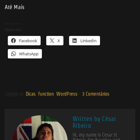
Até Mais
Share this:
Facebook
X
LinkedIn
WhatsApp
Tagged as:
Dicas
,
function
,
WordPress
-
3 Comentários
Written by
César
Ribeiro
Hi, my name is Cesar H.