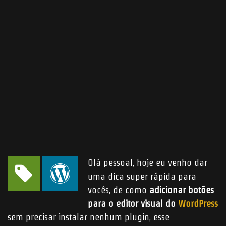
Submit
ABOUT ME
JOBS
BLOG
CONTACT ME
Found Me
Olá pessoal, hoje eu venho dar
© 2006 - 2026
CHR Designer
- All rights reserved | Powered by the
Odin
forces and
WordPress
hosted by
Hostinger
.
uma dica super rápida para
vocês, de como
adicionar botões
para o editor visual do
WordPress
sem precisar instalar nenhum plugin, esse