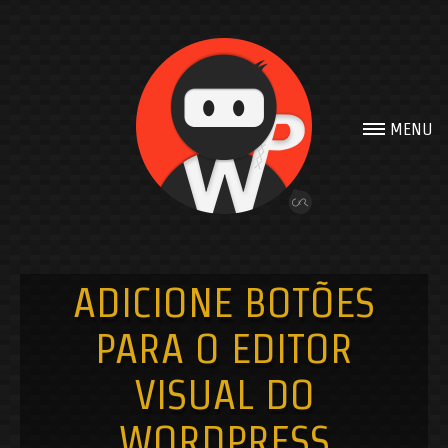
Get in touch
MENU
If you have any
question or a
budget!!!
Contact me with form
bellow.
ADICIONE BOTÕES
PARA O EDITOR
VISUAL DO
WORDPRESS