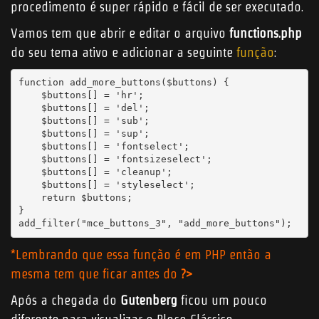
procedimento é super rápido e fácil de ser executado.
Vamos tem que abrir e editar o arquivo
functions.php
do seu tema ativo e adicionar a seguinte
função
:
function add_more_buttons($buttons) {

    $buttons[] = 'hr';

    $buttons[] = 'del';

    $buttons[] = 'sub';

    $buttons[] = 'sup';

    $buttons[] = 'fontselect';

    $buttons[] = 'fontsizeselect';

    $buttons[] = 'cleanup';

    $buttons[] = 'styleselect';

    return $buttons;

}

add_filter("mce_buttons_3", "add_more_buttons");
*Lembrando que essa função é em PHP então a
mesma tem que ficar antes do
?>
Após a chegada do
Gutenberg
ficou um pouco